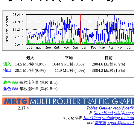
最大
平均
目前
流入
14.5 Mb/秒 (4.8%)
1644.9 kb/秒 (0.5%)
2804.6 kb/秒 (0.9%)
流出
28.1 Mb/秒 (9.4%)
11.9 Mb/秒 (4.0%)
3884.2 kb/秒 (1.3%)
綠色 ###
每秒流入量 (單位 Bits)
藍色 ###
每秒流出量 (單位 Bits)
2.17.4
Tobias Oetiker
<tobi@oetik
及
Dave Rand
<dlr@bung
中文化作者
Tate Chen
<tate@joy-tech.c
and
黃東隆
<ryan@asplor